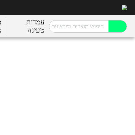
עמדות
מ
טעינה
נ