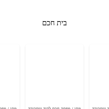
בית חכם
וויסבורד
מתג / מפסק חכם לדוד וויסבורד
מתג / מפס