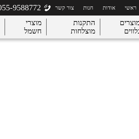
055-9588772
ראשי
אודות
חנות
צור קשר
וצרים
התקנות
מוצרי
לווים
מוצלחות
חשמל