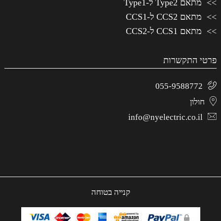
מתאם Type2 ל-Type1
מתאם CCS2 ל-CCS1
מתאם CCS1 ל-CCS2
פרטי התקשרות
055-9588772
חולון
info@nyelectric.co.il
קנייה בטוחה