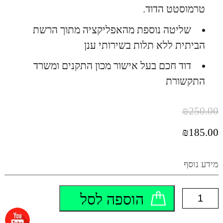
טרמוסטט הדוד.
שליטה נוספת מהאפליקציה מתוך הרשת
הביתית ללא תלות בשירותי ענן
דוד חכם בעל אישור מכון התקנים ומשרד
התקשורת
₪
250.00
המחיר
₪
185.00
המקורי
היה:
המחיר
₪250.00.
הנוכחי
מידע נוסף
הוא:
₪185.00.
כמות
הוספה לסל
של
מתג