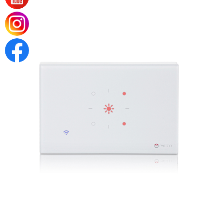
/
מפסק
חכם
לדוד
וויסבורד
מבית
סוויצ׳ר
לקופסא
מלבנית
3
מקום