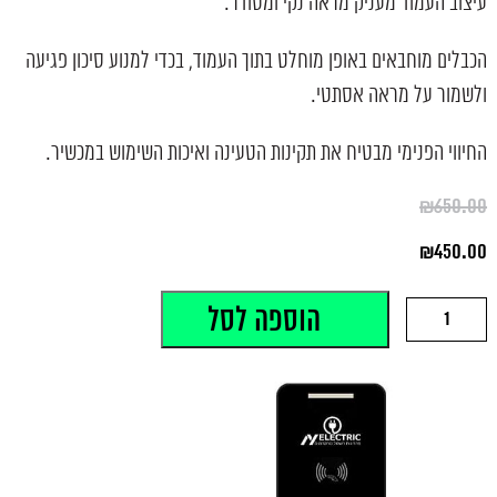
עיצוב העמוד מעניק מראה נקי ומסודר.
הכבלים מוחבאים באופן מוחלט בתוך העמוד, בכדי למנוע סיכון פגיעה
ולשמור על מראה אסתטי.
החיווי הפנימי מבטיח את תקינות הטעינה ואיכות השימוש במכשיר.
₪
650.00
המחיר
₪
450.00
המקורי
היה:
המחיר
₪650.00.
הנוכחי
כמות
הוספה לסל
הוא:
של
₪450.00.
עמוד
ייעודי
לעמדת
טעינה