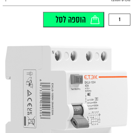
לצפייה במפרט המוצר >>
כמות
הוספה לסל
של
EKL6-
100H-
3N4030A