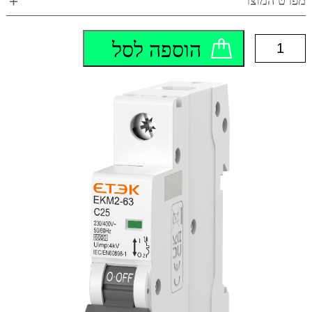
מפרט המוצר
לצפייה במפרט המוצר >>
כמות
הוספה לסל
של
EKM2-
63-
1C16