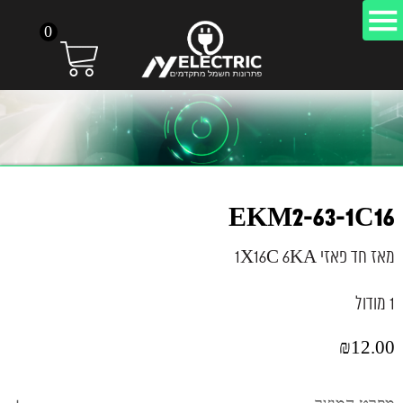
0
EKM2-63-1C16
מאז חד פאזי 1X16C 6KA
1 מודול
₪
12.00