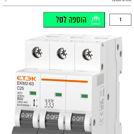
לצפייה במפרט המוצר >>
כמות
הוספה לסל
של
EKM2-
63-
3C10