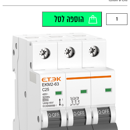
לצפייה במפרט המוצר >>
כמות
הוספה לסל
של
EKM2-
63-
3C20