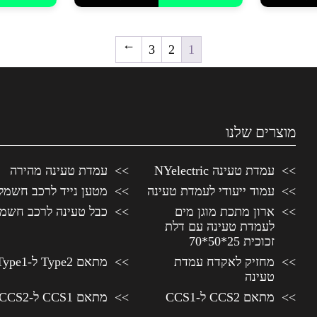
→
3
2
1
מוצרים שלנו
עמדת טעינה NYelectric
עמדת טעינה מהירה
עמוד ייעודי לעמדת טעינה
מטען נייד לרכב חשמל
ארון מתכת מוגן מים
כבל טעינה לרכב חשמל
לעמדת טעינה עם דלת
זכוכית 25*50*70
מחזיק לאקדח עמדת
מתאם Type2 ל-Type1
טעינה
מתאם CCS2 ל-CCS1
מתאם CCS1 ל-CCS2