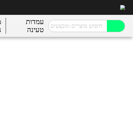
עמדות
מ
טעינה
נ