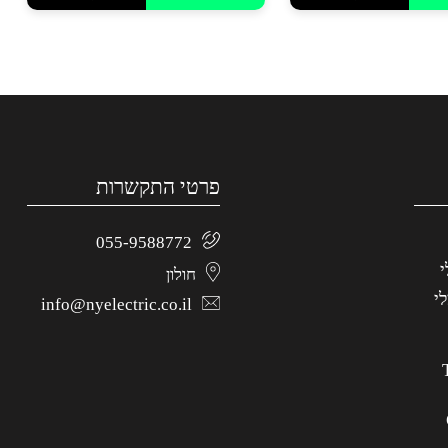
פרטי התקשרות
055-9588772
י
חולון
י
info@nyelectric.co.il