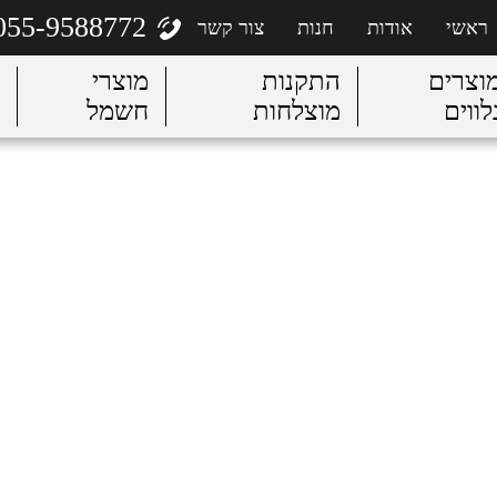
055-9588772
ראשי
אודות
חנות
צור קשר
וצרים
התקנות
מוצרי
לווים
מוצלחות
חשמל